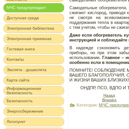
МЧС предупреждает
Самодельные обогреватели, 
сжигают кислород, приводя 
не смотря на всевозможн
Доступная среда
поддержания тепла в кварти
с тем учетом, чтобы не сжига
Электронная библиотека
Даже если обогреватель ку
Электронная приемная
инструкцией и соблюдайте 
В надежде сэкономить де
Гостевая книга
приборы, но при этом забы
использовании.
Главное – н
Контакты
особенно если в помещении
Эколята - дошколята
ПОМНИТЕ! СОБЛЮДЕНИЕ 
ВАШЕГО БЛАГОПОЛУЧИЯ,
И ЖИЗНИ ВАШИХ БЛИЗКИХ!
Карта сайта
ОНДПР, ПСО, ВДПО И Т
Информационная
безопасность
Назад
Вперёд
Безопасность
Категория:
МЧС предупре
Энергосбережение
Логопункт