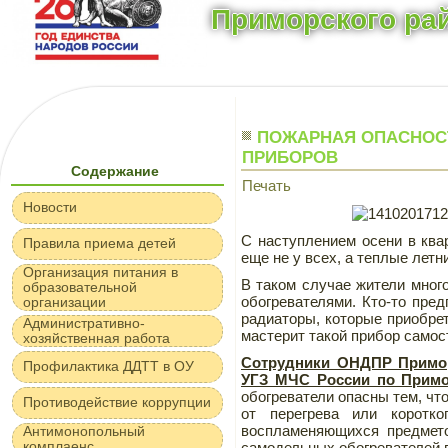
Приморского рай
ПОЖАРНАЯ ОПАСНОС
ПРИБОРОВ
Содержание
Печать
Новости
С наступлением осени в ква
Правила приема детей
еще не у всех, а теплые летн
Организация питания в
В таком случае жители мно
образовательной
обогревателями. Кто-то пре
организации
радиаторы, которые приобрет
Административно-
мастерит такой прибор самос
хозяйственная работа
Сотрудники ОНДПР Примор
Профилактика ДДТТ в ОУ
УГЗ МЧС России по Примо
обогреватели опасны тем, чт
Противодействие коррупции
от перегрева или коротк
воспламеняющихся предмето
Антимонопольный
комплаенс
самодельных обогревателей в